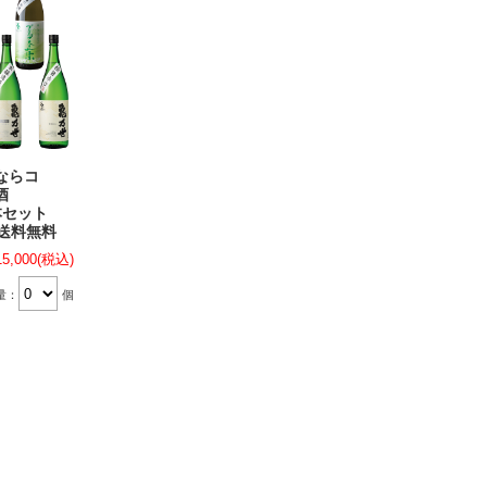
ならコ
酒
x6本セット
 送料無料
15,000
(税込)
量：
個