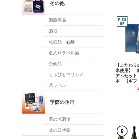
その他
酒蔵商品
酒器
化粧品・石鹸
名入りラベル酒
企画品
【こだわり
米使用】 
くらびとウサカメ
アムセット 7
本 【ギフ
岳ラベル
季節の企画
夏の涼酒便
父の日特集