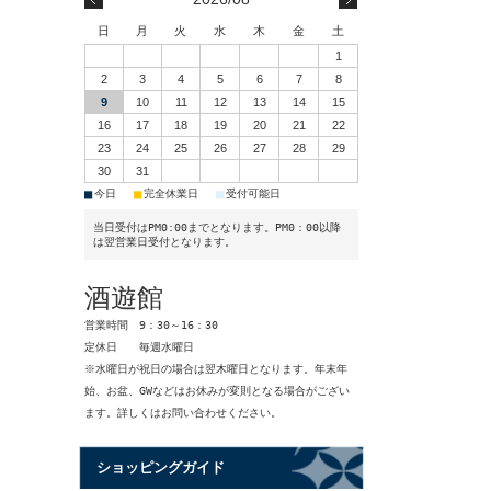
日
月
火
水
木
金
土
1
2
3
4
5
6
7
8
9
10
11
12
13
14
15
16
17
18
19
20
21
22
23
24
25
26
27
28
29
30
31
■
■
■
今日
完全休業日
受付可能日
当日受付はPM0:00までとなります。PM0：00以降
は翌営業日受付となります。
酒遊館
営業時間 9：30～16：30
定休日 毎週水曜日
※水曜日が祝日の場合は翌木曜日となります。年末年
始、お盆、GWなどはお休みが変則となる場合がござい
ます。詳しくはお問い合わせください。
ショッピングガイド