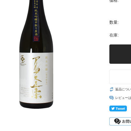
価格:
数量:
在庫:
返品につ
レビュー