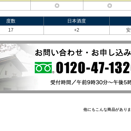
◎
◎
度数
日本酒度
17
+2
安
他にもこんな商品があり