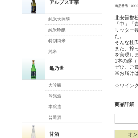
アルプス正宗
商品番号 10002
北安曇郡
純米大吟醸
「中」「
リッター
純米吟醸
た。
特別純米
そんな杜
また、搾
純米
を実現し
1本の醪
ぜひ、ご
亀乃世
※お届け
大吟醸
☆ワイング
吟醸酒
商品詳細
本醸造
普通酒
甘酒
オン