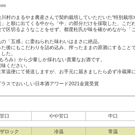
009
松川村のまるやま農産さんで契約栽培していただいた“特別栽培
責」と順に出てくる中から「中」の部分だけを採取した、こだ
数で区切るようなことをせず、都度杜氏が味を確かめながら「
氏の「五感」に委ねられた味わいはまさに絶品。
った後にもこだわりを詰め込み、搾ったままの原酒にすること
ました。
（もろみ）から少量しか採れない貴重なお酒です。
賞味ください。
は常温便にて発送しますが、お手元に届きましたら必ず冷蔵庫
ラスでおいしい日本酒アワード2021金賞受賞
甘口
やや甘口
中口
ザロック
冷温
常温