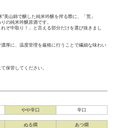
米”美山錦で醸した純米吟醸を搾る際に、「荒」
わりの純米吟醸原酒です。
これぞ中取り！」と言える部分だけを選び抜きまし
で濃厚に、温度管理を厳格に行うことで繊細な味わい
にて保管してください。
やや辛口
辛口
ぬる燗
あつ燗