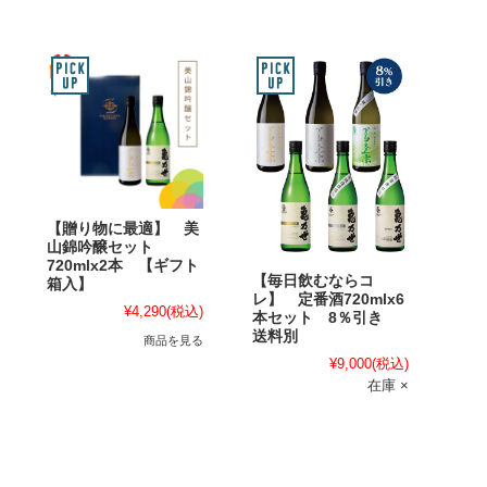
【贈り物に最適】 美
山錦吟醸セット
720mlx2本 【ギフト
【毎日飲むならコ
箱入】
レ】 定番酒720mlx6
¥4,290
(税込)
本セット 8％引き
送料別
商品を見る
¥9,000
(税込)
在庫 ×