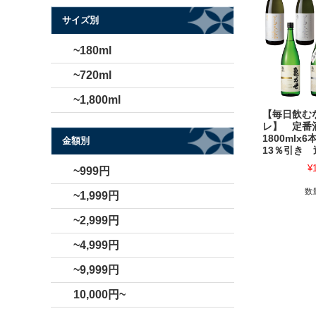
サイズ別
~180ml
~720ml
~1,800ml
【毎日飲む
レ】 定番
1800ml
金額別
13％引き
¥
~999円
数
~1,999円
~2,999円
~4,999円
~9,999円
10,000円~