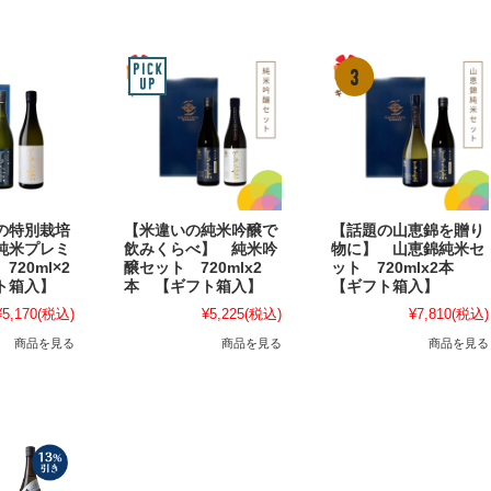
の特別栽培
【米違いの純米吟醸で
【話題の山恵錦を贈り
純米プレミ
飲みくらべ】 純米吟
物に】 山恵錦純米セ
20ml×2
醸セット 720mlx2
ット 720mlx2本
ト箱入】
本 【ギフト箱入】
【ギフト箱入】
¥5,170
(税込)
¥5,225
(税込)
¥7,810
(税込)
商品を見る
商品を見る
商品を見る