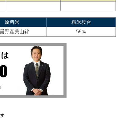
原料米
精米歩合
曇野産美山錦
59％
ます