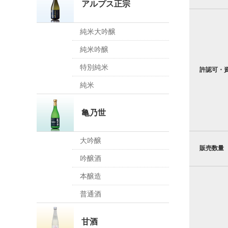
アルプス正宗
純米大吟醸
純米吟醸
特別純米
許認可・
純米
亀乃世
大吟醸
販売数量
吟醸酒
本醸造
普通酒
甘酒