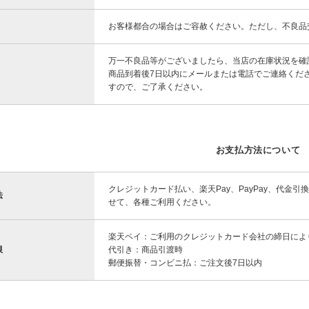
お客様都合の場合はご容赦ください。ただし、不良品
万一不良品等がございましたら、当店の在庫状況を確
商品到着後7日以内にメールまたは電話でご連絡くだ
すので、ご了承ください。
お支払方法について
クレジットカード払い、楽天Pay、PayPay、代
法
せて、各種ご利用ください。
楽天ペイ：ご利用のクレジットカード会社の締日によ
限
代引き：商品引渡時
郵便振替・コンビニ払：ご注文後7日以内