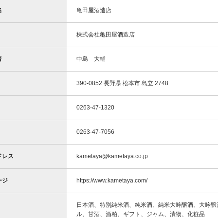
名
亀田屋酒造店
株式会社亀田屋酒造店
者
中島 大輔
390-0852 長野県 松本市 島立 2748
0263-47-1320
0263-47-7056
ドレス
kametaya@kametaya.co.jp
ージ
https://www.kametaya.com/
日本酒、特別純米酒、純米酒、純米大吟醸酒、大吟醸
ル、甘酒、酒粕、ギフト、ジャム、漬物、化粧品