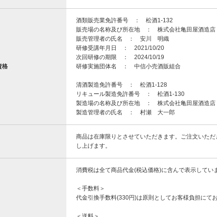
酒類販売業免許番号 ： 松酒1-132
販売場の名称及び所在地 ： 株式会社亀田屋酒造店 
販売管理者の氏名 ： 安川 明織
研修受講年月日 ： 2021/10/20
次回研修の期限 ： 2024/10/19
資格
研修実施団体名 ： 中信小売酒販組合
清酒製造免許番号 ： 松酒1-128
リキュール製造免許番号 ： 松酒1-130
製造場の名称及び所在地 ： 株式会社亀田屋酒造店 
製造管理者の氏名 ： 村瀬 大一郎
商品は在庫限りとさせていただきます。ご注文いただ
し上げます。
消費税は全て商品代金(税込価格)に含んで表示してい
＜手数料＞
代金引換手数料(330円)は原則としてお客様負担にて
＜送料＞