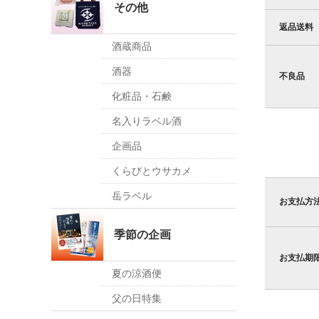
その他
返品送料
酒蔵商品
酒器
不良品
化粧品・石鹸
名入りラベル酒
企画品
くらびとウサカメ
岳ラベル
お支払方
季節の企画
お支払期
夏の涼酒便
父の日特集