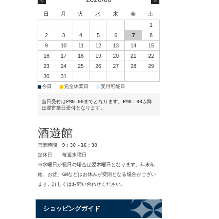
日
月
火
水
木
金
土
1
2
3
4
5
6
7
8
9
10
11
12
13
14
15
16
17
18
19
20
21
22
23
24
25
26
27
28
29
30
31
■
■
■
今日
完全休業日
受付可能日
当日受付はPM0:00までとなります。PM0：00以降
は翌営業日受付となります。
酒遊館
営業時間 9：30～16：30
定休日 毎週水曜日
※水曜日が祝日の場合は翌木曜日となります。年末年
始、お盆、GWなどはお休みが変則となる場合がござい
ます。詳しくはお問い合わせください。
ショッピングガイド