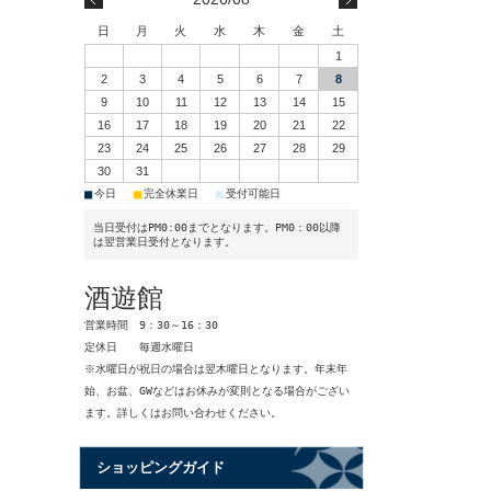
日
月
火
水
木
金
土
1
2
3
4
5
6
7
8
9
10
11
12
13
14
15
16
17
18
19
20
21
22
23
24
25
26
27
28
29
30
31
■
■
■
今日
完全休業日
受付可能日
当日受付はPM0:00までとなります。PM0：00以降
は翌営業日受付となります。
酒遊館
営業時間 9：30～16：30
定休日 毎週水曜日
※水曜日が祝日の場合は翌木曜日となります。年末年
始、お盆、GWなどはお休みが変則となる場合がござい
ます。詳しくはお問い合わせください。
ショッピングガイド