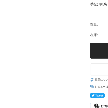
手提げ紙袋:
数量:
在庫:
返品につ
レビュー