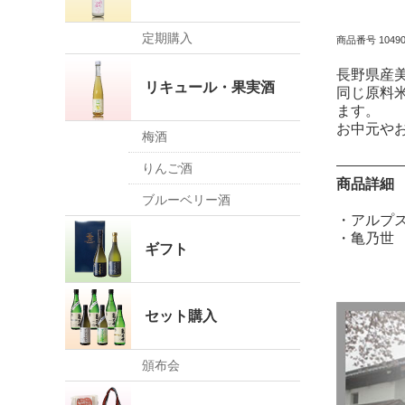
定期購入
商品番号 10490
長野県産美
リキュール・果実酒
同じ原料
ます。
お中元や
梅酒
りんご酒
商品詳細
ブルーベリー酒
・アルプス
・亀乃世 
ギフト
セット購入
頒布会