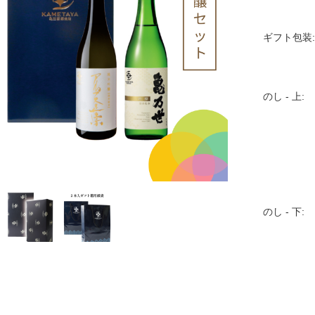
ギフト包装:
のし - 上:
のし - 下: