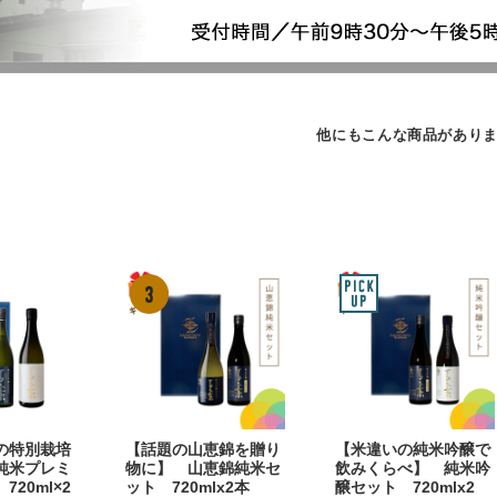
他にもこんな商品があり
の特別栽培
【話題の山恵錦を贈り
【米違いの純米吟醸で
純米プレミ
物に】 山恵錦純米セ
飲みくらべ】 純米吟
20ml×2
ット 720mlx2本
醸セット 720mlx2