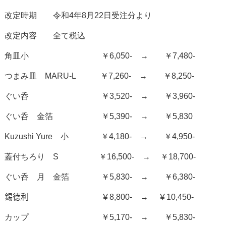
改定時期 令和4年8月22日受注分より
改定内容 全て税込
角皿小 ￥
6,050-
→ ￥
7,480-
つまみ皿
MARU-L
￥
7,260-
→ ￥
8,250-
ぐい呑 ￥
3,520-
→ ￥
3,960-
ぐい呑 金箔 ￥
5,390-
→ ￥
5,830
Kuzushi Yure
小 ￥
4,180-
→ ￥
4,950-
蓋付ちろり
S
￥
16,500-
→ ￥
18,700-
ぐい呑 月 金箔 ￥
5,830-
→ ￥
6,380-
錫徳利 ￥
8,800-
→ ￥
10,450-
カップ ￥
5,170-
→ ￥
5,830-