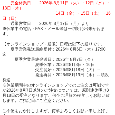
完全休業日
2026
年
8
月
11
日（火）・
12
日（水）・
13
日（木）
14
日（金）・
15
日（土）・
16
日（日）
通常営業日
2026
年
8
月17日（月）より
※休業中の電話・FAX・メール等は一切対応出来かねま
す。
【オンラインショップ・通販】日程は以下の通りです。
夏季営業発送最終受付：
2026
年
8
月
6
日（木）17:00
迄
夏季営業最終発送日：
2026
年
8
月7日（金）
夏季休業：2026年8月8日～16日
受注開始：2026年8月18日（火）～
発送再開：2026年8月19日（水）～順次
発送
※休業期間中のオンラインショップでのご注文は可能です
が2026
年
8
月
7
日以降のご注文については、原則連休明け
8
月18日の受注となります。何卒ご理解の程宜しくお願い致
します。ご指定日にご注意ください。
ご不便をおかけしますが、何卒よろしくお願い申し上げま