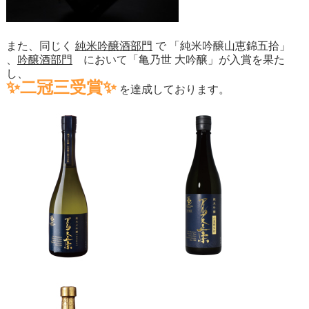
また、同じく
純米吟醸酒部門
で 「
純米吟醸山恵錦五拾
」
、
吟醸酒部門
において「
亀乃世 大吟醸
」が入賞を果た
し、
✨二冠三受賞✨
を達成しております。