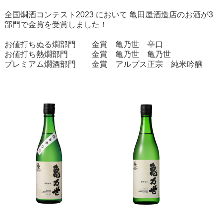
全国燗酒コンテスト2023 において 亀田屋酒造店のお酒が3
部門で金賞を受賞しました！
お値打ちぬる燗部門 金賞
亀乃世 辛口
お値打ち熱燗部門 金賞
亀乃世 亀乃世
プレミアム燗酒部門 金賞
アルプス正宗 純米吟醸