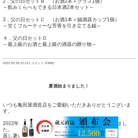
2．
父の日セットＢ （お酒2本＋グラス1個）
～飲みくらべもできる日本酒2本セット～
3．
父の日セットＣ （お酒1本＋錫酒器カップ1個）
～甘くフルーティーな芳香を引き立てる錫～
４．
父の日セットＤ
～最上級のお酒と最上級の酒器の贈り物～
2022.05.28
12:21
コメント (7468)
夏酒始まりました！
いつも亀田屋酒造店をご愛顧いただきありがとうございま
す。
2022年、今年も夏にぴったりなお酒の販売を開始しまし
た。
蒸し暑い日本の夏、涼し気な食卓を演出します。