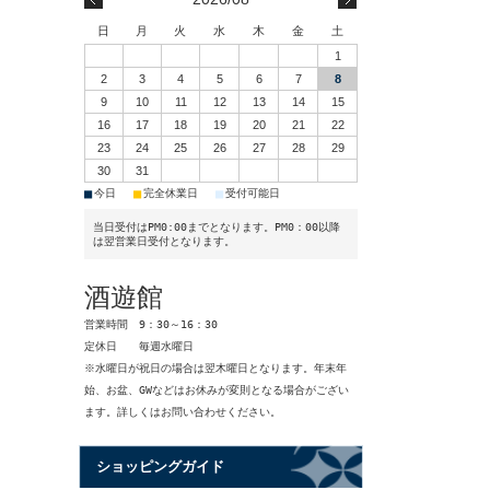
日
月
火
水
木
金
土
1
2
3
4
5
6
7
8
9
10
11
12
13
14
15
16
17
18
19
20
21
22
23
24
25
26
27
28
29
30
31
■
■
■
今日
完全休業日
受付可能日
当日受付はPM0:00までとなります。PM0：00以降
は翌営業日受付となります。
酒遊館
営業時間 9：30～16：30
定休日 毎週水曜日
※水曜日が祝日の場合は翌木曜日となります。年末年
始、お盆、GWなどはお休みが変則となる場合がござい
ます。詳しくはお問い合わせください。
ショッピングガイド