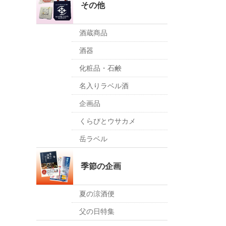
その他
酒蔵商品
酒器
化粧品・石鹸
名入りラベル酒
企画品
くらびとウサカメ
岳ラベル
季節の企画
夏の涼酒便
父の日特集