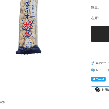
数量:
在庫:
返品につ
レビュー
005