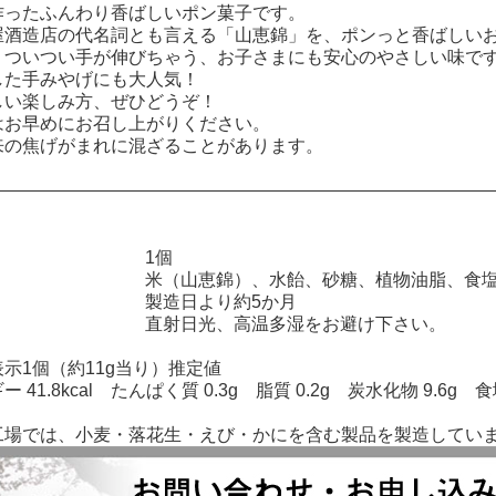
作ったふんわり香ばしいポン菓子です。
屋酒造店の代名詞とも言える「山恵錦」を、ポンっと香ばしい
、ついつい手が伸びちゃう、お子さまにも安心のやさしい味で
した手みやげにも大人気！
しい楽しみ方、ぜひどうぞ！
はお早めにお召し上がりください。
来の焦げがまれに混ざることがあります。
1個
料
米（山恵錦）、水飴、砂糖、植物油脂、食
限
製造日より約5か月
法
直射日光、高温多湿をお避け下さい。
表示1個（約11g当り）推定値
41.8kcal たんぱく質 0.3g 脂質 0.2g 炭水化物 9.6g 食
工場では、小麦・落花生・えび・かにを含む製品を製造してい