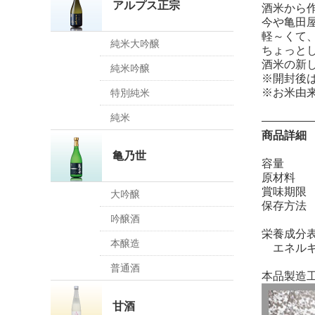
アルプス正宗
酒米から
今や亀田
軽～くて
純米大吟醸
ちょっと
酒米の新
純米吟醸
※開封後
※お米由
特別純米
純米
商品詳細
亀乃世
容量
原材
賞味期
大吟醸
保存方
吟醸酒
栄養成分
本醸造
エネルギー 
普通酒
本品製造
甘酒