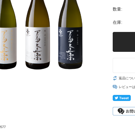
数量:
在庫:
返品につ
レビュー
577