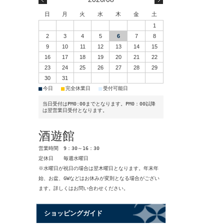
日
月
火
水
木
金
土
1
2
3
4
5
6
7
8
9
10
11
12
13
14
15
16
17
18
19
20
21
22
23
24
25
26
27
28
29
30
31
■
■
■
今日
完全休業日
受付可能日
当日受付はPM0:00までとなります。PM0：00以降
は翌営業日受付となります。
酒遊館
営業時間 9：30～16：30
定休日 毎週水曜日
※水曜日が祝日の場合は翌木曜日となります。年末年
始、お盆、GWなどはお休みが変則となる場合がござい
ます。詳しくはお問い合わせください。
ショッピングガイド