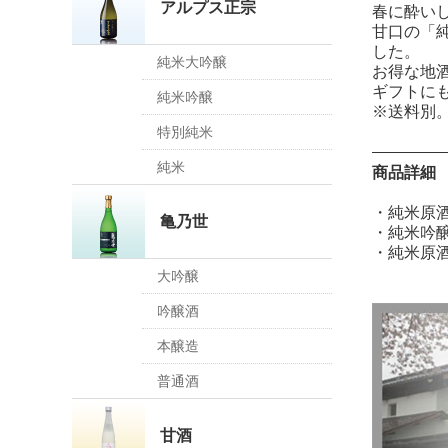
アルプス正宗
春に酔い
甘口の「
した。
純米大吟醸
お得な地
ギフトに
純米吟醸
※送料別
特別純米
純米
商品詳細
・純米原酒
亀乃世
・純米吟醸
・純米原酒
大吟醸
吟醸酒
本醸造
普通酒
甘酒