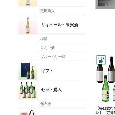
定期購入
リキュール・果実酒
梅酒
りんご酒
ブルーベリー酒
ギフト
セット購入
頒布会
【毎日飲む
レ】 定番酒7